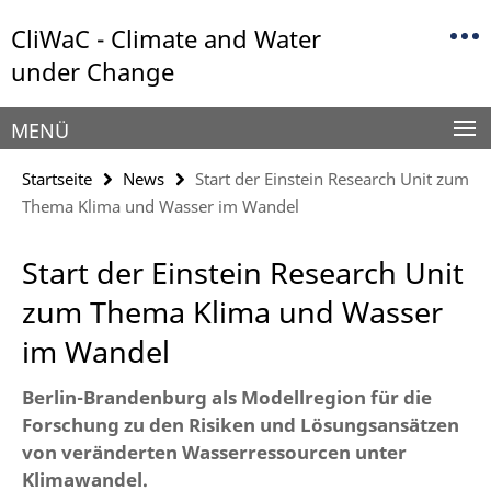
Springe
Service-
CliWaC - Climate and Water
direkt
Navigation
zu
under Change
Inhalt
MENÜ
Startseite
News
Start der Einstein Research Unit zum
Thema Klima und Wasser im Wandel
Start der Einstein Research Unit
zum Thema Klima und Wasser
im Wandel
Berlin-Brandenburg als Modellregion für die
Forschung zu den Risiken und Lösungsansätzen
von veränderten Wasserressourcen unter
Klimawandel.