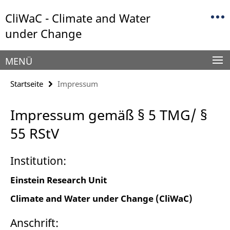
Springe
Service-
CliWaC - Climate and Water
direkt
Navigation
zu
under Change
Inhalt
MENÜ
Startseite
Impressum
Impressum gemäß § 5 TMG/ §
55 RStV
Institution:
Einstein Research Unit
Climate and Water under Change (CliWaC)
Anschrift: