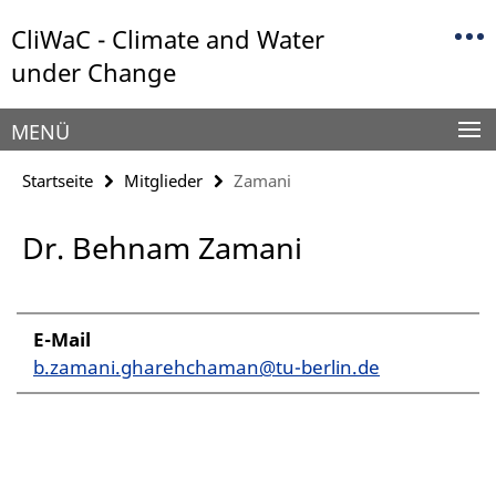
Springe
Service-
CliWaC - Climate and Water
direkt
Navigation
zu
under Change
Inhalt
MENÜ
Startseite
Mitglieder
Zamani
Dr. Behnam Zamani
E-Mail
b.zamani.gharehchaman@tu-berlin.de