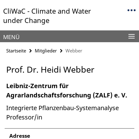
Springe
Service-
CliWaC - Climate and Water
direkt
Navigation
zu
under Change
Inhalt
MENÜ
Startseite
Mitglieder
Webber
Prof. Dr. Heidi Webber
Leibniz-Zentrum für
Agrarlandschaftsforschung (ZALF) e. V.
Integrierte Pflanzenbau-Systemanalyse
Professor/in
Adresse