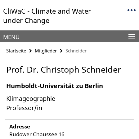
Springe
Service-
CliWaC - Climate and Water
direkt
Navigation
zu
under Change
Inhalt
MENÜ
Startseite
Mitglieder
Schneider
Prof. Dr. Christoph Schneider
Humboldt-Universität zu Berlin
Klimageographie
Professor/in
Adresse
Rudower Chaussee 16