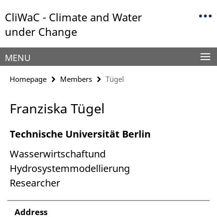
Springe
Service
CliWaC - Climate and Water
direkt
Navigation
zu
under Change
Inhalt
MENU
Homepage
Members
Tügel
Franziska Tügel
Technische Universität Berlin
Wasserwirtschaftund
Hydrosystemmodellierung
Researcher
Address